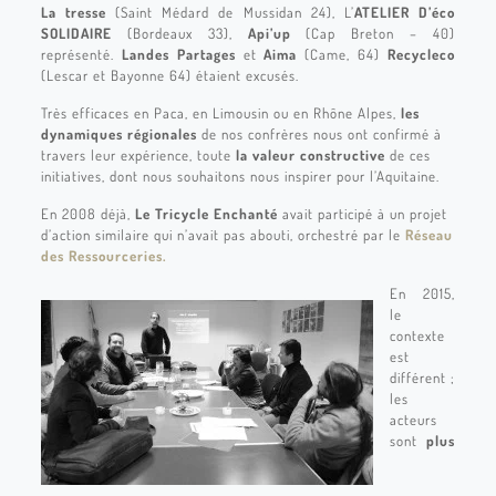
La tresse
(Saint Médard de Mussidan 24), L’
ATELIER D’éco
SOLIDAIRE
(Bordeaux 33),
Api’up
(Cap Breton – 40)
représenté.
Landes Partages
et
Aima
(Came, 64)
Recycleco
(Lescar et Bayonne 64) étaient excusés.
Très efficaces en Paca, en Limousin ou en Rhône Alpes,
les
dynamiques régionales
de nos confrères nous ont confirmé à
travers leur expérience, toute
la valeur constructive
de ces
initiatives, dont nous souhaitons nous inspirer pour l’Aquitaine.
En 2008 déjà,
Le Tricycle Enchanté
avait participé à un projet
d’action similaire qui n’avait pas abouti, orchestré par le
Réseau
des Ressourceries.
En 2015,
le
contexte
est
différent ;
les
acteurs
sont
plus