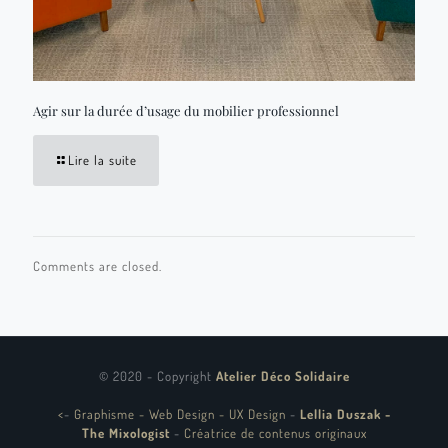
Agir sur la durée d’usage du mobilier professionnel
Lire la suite
Comments are closed.
© 2020 - Copyright
Atelier Déco Solidaire
<
-
Graphisme - Web Design - UX Design
-
Lellia Duszak -
The Mixologist
-
Créatrice de contenus originaux