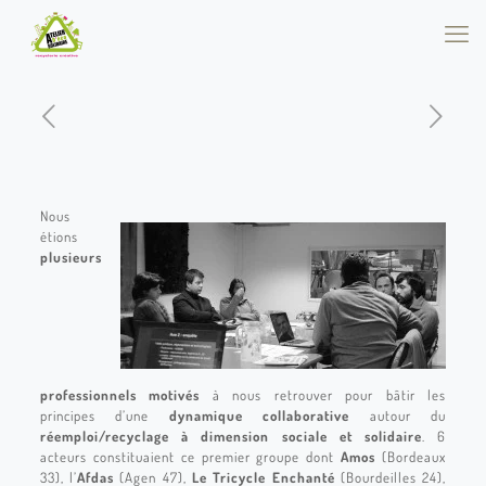
Nous
étions
plusieurs
professionnels motivés
à nous retrouver pour bâtir les
principes d’une
dynamique collaborative
autour du
réemploi/recyclage
à dimension sociale et solidaire
. 6
acteurs constituaient ce premier groupe dont
Amos
(Bordeaux
33), l’
Afdas
(Agen 47),
Le Tricycle Enchanté
(Bourdeilles 24),