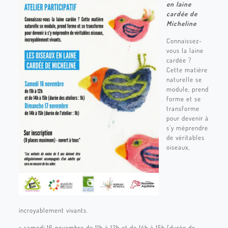
en laine
cardée de
Micheline
Connaissez-
vous la laine
cardée ?
Cette matière
naturelle se
module, prend
forme et se
transforme
pour devenir à
s’y méprendre
de véritables
oiseaux,
incroyablement vivants.
> samedi 16 novembre de 11h à 12h et de 14h à 15h (durée de