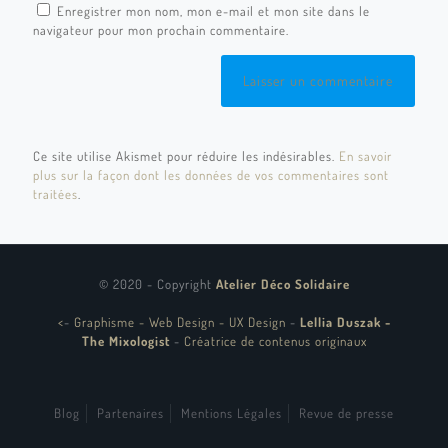
Enregistrer mon nom, mon e-mail et mon site dans le
navigateur pour mon prochain commentaire.
Ce site utilise Akismet pour réduire les indésirables.
En savoir
plus sur la façon dont les données de vos commentaires sont
traitées
.
© 2020 - Copyright
Atelier Déco Solidaire
<
-
Graphisme - Web Design - UX Design
-
Lellia Duszak -
The Mixologist
-
Créatrice de contenus originaux
Blog
Partenaires
Mentions Légales
Revue de presse