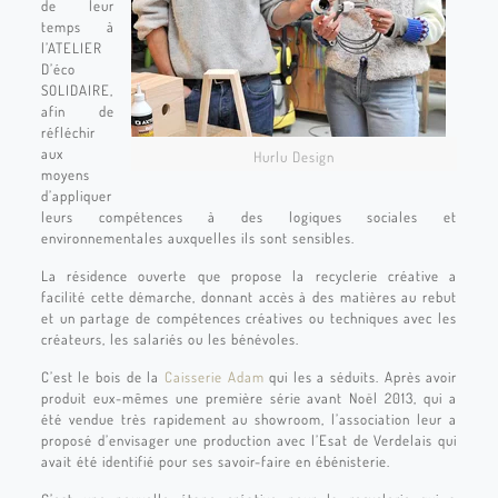
de leur
temps à
l’ATELIER
D’éco
SOLIDAIRE,
afin de
réfléchir
aux
Hurlu Design
moyens
d’appliquer
leurs compétences à des logiques sociales et
environnementales auxquelles ils sont sensibles.
La résidence ouverte que propose la recyclerie créative a
facilité cette démarche, donnant accès à des matières au rebut
et un partage de compétences créatives ou techniques avec les
créateurs, les salariés ou les bénévoles.
C’est le bois de la
Caisserie Adam
qui les a séduits. Après avoir
produit eux-mêmes une première série avant Noël 2013, qui a
été vendue très rapidement au showroom, l’association leur a
proposé d’envisager une production avec l’Esat de Verdelais qui
avait été identifié pour ses savoir-faire en ébénisterie.