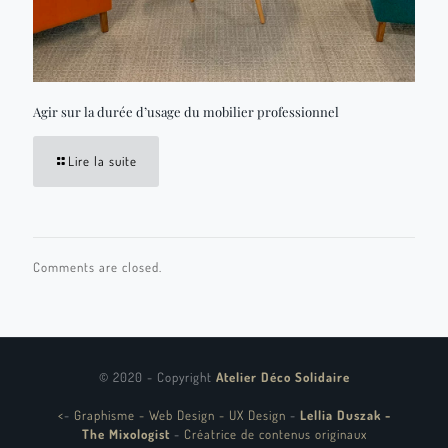
Agir sur la durée d’usage du mobilier professionnel
Lire la suite
Comments are closed.
© 2020 - Copyright
Atelier Déco Solidaire
<
-
Graphisme - Web Design - UX Design
-
Lellia Duszak -
The Mixologist
-
Créatrice de contenus originaux