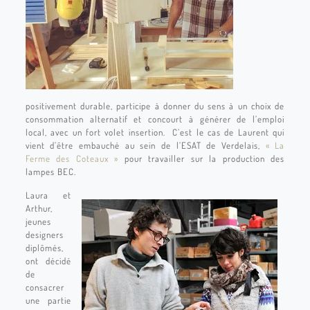
positivement durable, participe à donner du sens à un choix de
consommation alternatif et concourt à générer de l’emploi
local, avec un fort volet insertion. C’est le cas de Laurent qui
vient d’être embauché au sein de l’ESAT de Verdelais,
« La
Ferme des Coteaux »
pour travailler sur la production des
lampes BEC.
Laura et
Arthur,
jeunes
designers
diplômés,
ont décidé
de
consacrer
une partie