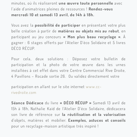
minutes, où ils réaliseront
une œuvre toute personnelle
avec
l’aide d’animatrices pleines de ressources !
Rendez-vous
mercredi 10 et samedi 13 avril, de 14h à 18h.
Vous avez la
possibilité de participer
en présentant votre plus
belle création à partir de
matières ou objets mis au rebut
, en
participant au jeu concours
« Mon plus beau recyclage »
. À
gagner : 6 stages offerts par l’Atelier D’éco Solidaire et 5 livres
DÉCO RÉCUP.
Pour cela, deux solutions : Déposez votre bulletin de
participation et la photo de votre œuvre dans les urnes
installées à cet effet dans votre Centre Commercial Rive Droite,
4 Pavillons – Rocade sortie 26. Ou validez directement votre
participation en allant sur le site internet
www.cc-
rivedroite.com
Séance Dédicace
du livre
« DÉCO RÉCUP »
Samedi 13 avril de
15h à 18h, Nathalie Kaïd de l’Atelier D’éco Solidaire, dédicacera
son livre de référence sur
la réutilisation et la valorisation
d’objets, matières et mobilier.
Exemples, astuces et conseils
pour un recyclage-maison artistique très inspiré !