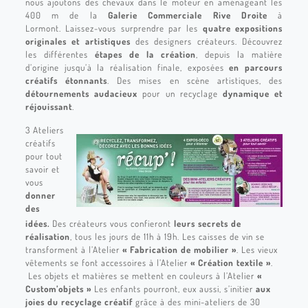
nous ajoutons des chevaux dans le moteur en aménageant les
400 m de la
Galerie Commerciale Rive Droite
à
Lormont. Laissez-vous surprendre par les
quatre expositions
originales et artistiques
des designers créateurs. Découvrez
les différentes
étapes de la création
, depuis la matière
d’origine jusqu’à la réalisation finale, exposées
en parcours
créatifs étonnants
. Des mises en scène artistiques, des
détournements audacieux
pour un recyclage
dynamique et
réjouissant
.
3 Ateliers
créatifs
pour tout
savoir et
vous
donner
des
idées.
Des créateurs vous confieront
leurs secrets de
réalisation
, tous les jours de 11h à 19h. Les caisses de vin se
transforment à l’Atelier
« Fabrication de mobilier »
. Les vieux
vêtements se font accessoires à l’Atelier
« Création textile »
.
Les objets et matières se mettent en couleurs à l’Atelier
«
Custom’objets »
Les enfants pourront, eux aussi, s’initier
aux
joies du recyclage créatif
grâce à des mini-ateliers de 30