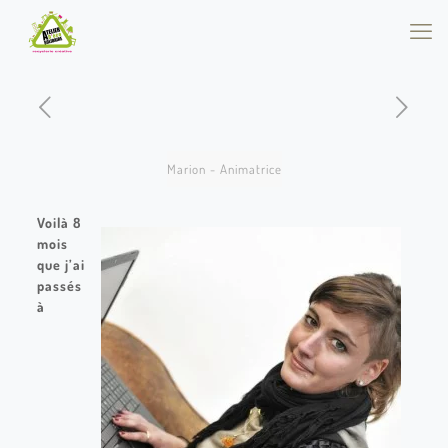
Marion - Animatrice
Voilà 8
mois
que j’ai
passés
à