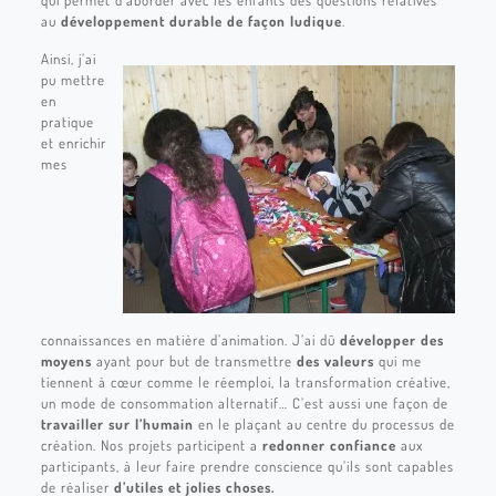
qui permet d’aborder avec les enfants des questions relatives
au
développement durable
de façon ludique
.
Ainsi, j’ai
pu mettre
en
pratique
et enrichir
mes
connaissances en matière d’animation. J’ai dû
développer des
moyens
ayant pour but de transmettre
des valeurs
qui me
tiennent à cœur comme le réemploi, la transformation créative,
un mode de consommation alternatif… C’est aussi une façon de
travailler sur l’humain
en le plaçant au centre du processus de
création. Nos projets participent a
redonner confiance
aux
participants, à leur faire prendre conscience qu’ils sont capables
de réaliser
d’utiles et jolies choses.