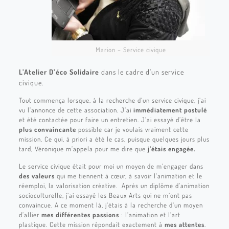
Marion – Service civique
L’Atelier D’éco Solidaire
dans le cadre d’un service
civique.
Tout commença lorsque, à la recherche d’un service civique, j’ai
vu l’annonce de cette association. J’ai
immédiatement postulé
et été contactée pour faire un entretien. J’ai essayé d’être la
plus convaincante
possible car je voulais vraiment cette
mission. Ce qui, à priori a été le cas, puisque quelques jours plus
tard, Véronique m’appela pour me dire que
j’étais engagée.
Le service civique était pour moi un moyen de m’engager dans
des valeurs
qui me tiennent à cœur, à savoir l’animation et le
réemploi, la valorisation créative. Après un diplôme d’animation
socioculturelle, j’ai essayé les Beaux Arts qui ne m’ont pas
convaincue. A ce moment là, j’étais à la recherche d’un moyen
d’allier
mes différentes passions
: l’animation et l’art
plastique. Cette mission répondait exactement à
mes attentes
.