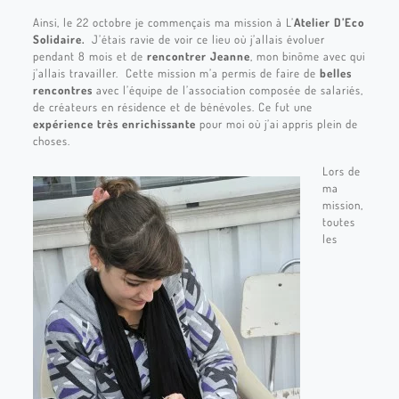
Ainsi, le 22 octobre je commençais ma mission à L’
Atelier D’Eco
Solidaire.
J’étais ravie de voir ce lieu où j’allais évoluer
pendant 8 mois et de
rencontrer Jeanne
, mon binôme avec qui
j’allais travailler. Cette mission m’a permis de faire de
belles
rencontres
avec l’équipe de l’association composée de salariés,
de créateurs en résidence et de bénévoles. Ce fut une
expérience très enrichissante
pour moi où j’ai appris plein de
choses.
Lors de
ma
mission,
toutes
les