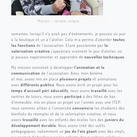
Marion – service civique
semaines, lorsqu’il n’y avait pas d’évènements, je passais un jour
à la boutique et un à l’atelier. Cela m’a permis d’aborder
toutes
les fonctions
de l’association. Etant passionnée par
la
valorisation créative
j’appréciais vraiment le jour d’atelier, où
je pouvais expérimenter et apprendre de
nouvelles techniques
.
Ma mission consistait à développer
l’animation et la
communication
de l’association. Ainsi, mon binôme
et moi, avons mis en place
plusieurs projets
et animations
avec
différents publics
. Nous avons écrit un projet pour les
temps d’accueil péri éducatifs
, nous avons
travaillé
avec les
centres de loisirs, nous avons
participé
à des fêtes de bas
d’immeuble, mis en place un projet sur l’année avec une ITEP,
nous sommes allées à l’université
convaincre
les étudiants des
bienfaits du réemploi et de la valorisation créative, et nous
avons
travaillé
avec les enfants des écoles lors des
juniors du
développement durable.
Nous avons créé des outils
pédagogiques, notamment un
jeu de l’oie géant
avec des vinyls,