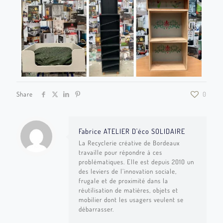
Share
0
Fabrice ATELIER D'éco SOLIDAIRE
La Recyclerie créative de Bordeaux
travaille pour répondre à ces
problématiques. Elle est depuis 2010 un
des leviers de l’innovation sociale,
frugale et de proximité dans la
réutilisation de matières, objets et
mobilier dont les usagers veulent se
débarrasser.