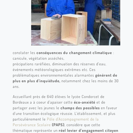
constater les
conséquences du changement climatique
:
canicule, végétation asséchés,
précipations raréfiées, diminuation des réserves d’eau,
événements météorologiques extrêmes etc. Ces
problématiques environnementales alarmantes
génèrent de
plus en plus d’inquiétude,
notamment chez les moins de 30
ans.
Accueillant près de 640 élèves le lycée Condorcet de
Bordeaux a à coeur d’apaiser cette
éco-anxiété
et de
partager avec les jeunes le
champs des possibles
en faveur
d’une transition écologique réussie. L’établissement, et plus
particulièrement le
Pôle d’Accompagnement de la
Persévérance Scolaire
(PAPS)
, considère que cette
thématique représente un
réel levier d’engagement citoyen