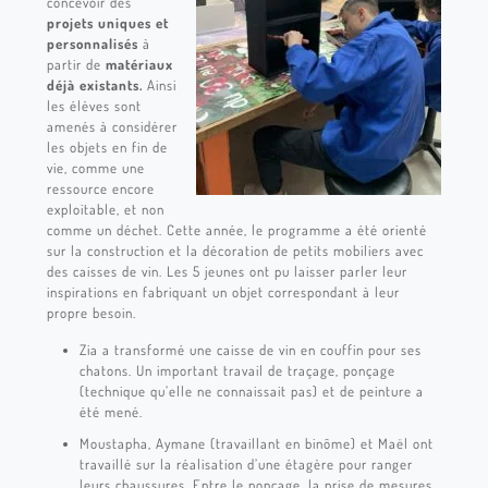
concevoir des
projets uniques et
personnalisés
à
partir de
matériaux
déjà existants.
Ainsi
les élèves sont
amenés à considérer
les objets en fin de
vie, comme une
ressource encore
exploitable, et non
comme un déchet. Cette année, le programme a été orienté
sur la construction et la décoration de petits mobiliers avec
des caisses de vin.
Les 5 jeunes ont pu laisser parler leur
inspirations en fabriquant un objet correspondant
à leur
propre besoin.
Zia a transformé une caisse de vin en couffin pour ses
chatons. Un important travail de traçage, ponçage
(technique qu’elle ne connaissait pas) et de peinture a
été mené.
Moustapha, Aymane (travaillant en binôme) et Maël ont
travaillé sur la réalisation d’une étagère pour ranger
leurs chaussures. Entre le ponçage, la prise de mesures,