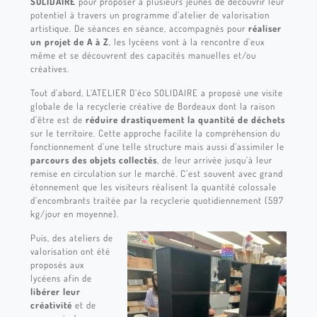
SOLIDAIRE
pour proposer
à plusieurs jeunes de découvrir leur
potentiel à travers un programme d’atelier de valorisation
artistique. De séances en séance, accompagnés pour
réaliser
un projet de A à Z
, les lycéens vont à la rencontre d’eux
même et se découvrent des capacités manuelles et/ou
créatives.
Tout d’abord, L’ATELIER D’éco SOLIDAIRE a proposé une visite
globale de la recyclerie créative de Bordeaux dont la raison
d’être est de
réduire drastiquement la quantité de déchets
sur le territoire. Cette approche facilite la compréhension du
fonctionnement d’une telle structure mais aussi d’assimiler
le
parcours des objets collectés
, de leur arrivée jusqu’à leur
remise en circulation sur le marché. C’est souvent avec grand
étonnement que les visiteurs réalisent
la quantité colossale
d’encombrants traitée par la recyclerie quotidiennement (597
kg/jour en moyenne).
Puis, des ateliers de
valorisation ont été
proposés aux
lycéens afin de
libérer leur
créativité
et de