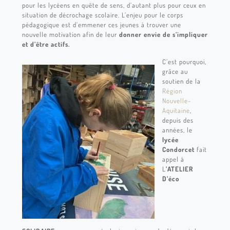
pour les lycéens en quête de sens, d’autant plus pour ceux en
situation de décrochage scolaire. L’enjeu pour le corps
pédagogique est d’emmener ces jeunes à trouver une
nouvelle motivation afin de leur
donner envie de s’impliquer
et d’être actifs.
C’est pourquoi,
grâce au
soutien de la
Région
Nouvelle-
Aquitaine
,
depuis des
années, le
lycée
Condorcet
fait
appel à
L
’ATELIER
D’éco