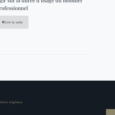
gir sur la durée d’usage du mobilier
rofessionnel
Lire la suite
tenus originaux