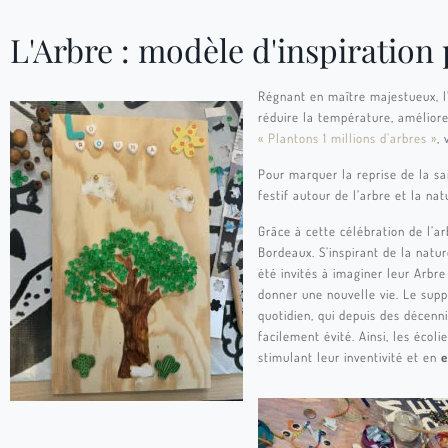
L'Arbre : modèle d'inspiration
Régnant en maître majestueux, l
réduire la température, améliore
« Plantons 1 millions d’arbres »
,
Pour marquer la reprise de la s
festif autour de l’arbre et la n
Grâce à cette célébration de l’a
Bordeaux. S’inspirant de la natu
été invités à imaginer leur Arbre
donner une nouvelle vie.
Le supp
quotidien, qui depuis des décenni
facilement évité. Ainsi, les écoli
stimulant leur inventivité et en
e