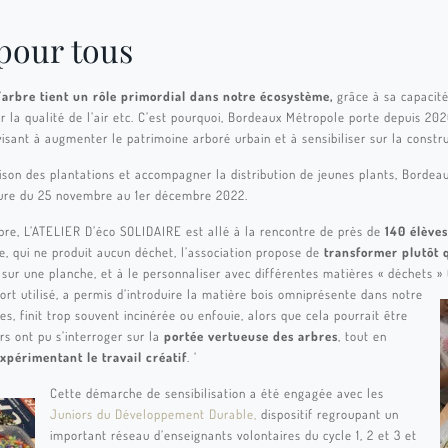
 pour tous
’
arbre tient un rôle primordial dans notre écosystème,
grâce à sa capacité 
r la qualité de l’air etc. C’est pourquoi, Bordeaux Métropole porte depuis 
 visant à augmenter le patrimoine arboré urbain et à sensibiliser sur la construc
aison des plantations et accompagner la distribution de jeunes plants, Bord
ature du 25 novembre au 1er décembre 2022.
rbre, L’ATELIER D’éco SOLIDAIRE est allé à la rencontre de près de
140 élèves
re, qui ne produit aucun déchet, l’association propose de
transformer plutôt 
 sur une planche, et à le personnaliser avec différentes matières « déchets » 
ort utilisé, a permis d’introduire la matière bois omniprésente dans notre
es, finit trop souvent incinérée ou enfouie, alors que cela pourrait être
ers ont pu s’interroger sur la
portée vertueuse des arbres
, tout en
xpérimentant le travail créatif
. ‘
Cette démarche de sensibilisation a été engagée avec les
Juniors du Développement Durable,
dispositif regroupant un
important réseau d’enseignants volontaires du cycle 1, 2 et 3 et