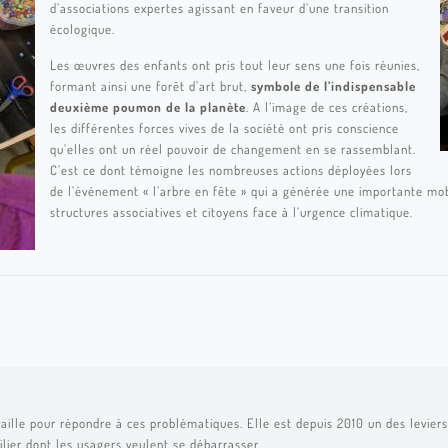
d’associations expertes agissant en faveur d’une transition
écologique.
Les œuvres des enfants ont pris tout leur sens une fois réunies,
formant ainsi une forêt d’art brut,
symbole de l’indispensable
deuxième poumon de la planète
. A l’image de ces créations,
les différentes forces vives de la société ont pris conscience
qu’elles ont un réel pouvoir de changement en se rassemblant.
C’est ce dont témoigne les nombreuses actions déployées lors
de l’événement « l’arbre en fête » qui a générée une importante mobil
structures associatives et citoyens face à l’urgence climatique.
aille pour répondre à ces problématiques. Elle est depuis 2010 un des leviers 
ilier dont les usagers veulent se débarrasser.