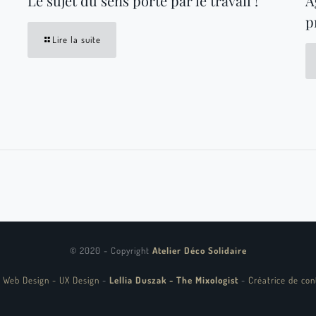
Le sujet du sens porté par le travail !
A
p
Lire la suite
© 2020 - Copyright
Atelier Déco Solidaire
 Web Design - UX Design
-
Lellia Duszak - The Mixologist
-
Créatrice de con