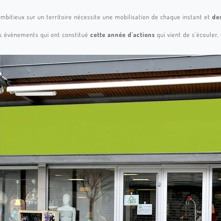
mbitieux sur un territoire nécessite une mobilisation de chaque instant et
de
s évènements qui ont constitué
cette année d'actions
qui vient de s'écouler,