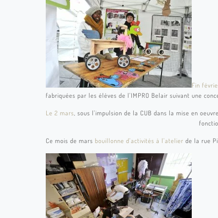
Fin févri
fabriquées par les élèves de l'IMPRO Belair suivant une conc
Le 2 mars
, sous l'impulsion de la CUB dans la mise en oeu
fonctio
Ce mois de mars
bouillonne d'activités à l'atelier
de la rue P