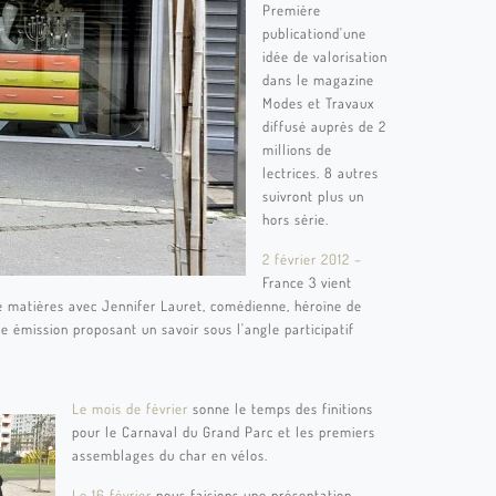
Première
publicationd'une
idée de valorisation
dans le magazine
Modes et Travaux
diffusé auprès de 2
millions de
lectrices. 8 autres
suivront plus un
hors série.
2 février 2012 –
France 3 vient
 matières avec Jennifer Lauret, comédienne, héroïne de
e émission proposant un savoir sous l'angle participatif
Le mois de février
sonne le temps des finitions
pour le Carnaval du Grand Parc et les premiers
assemblages du char en vélos.
Le 16 février
nous faisions une présentation