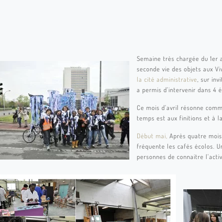
Semaine très chargée du 1er au
seconde vie des objets aux Vi
la cité administrative
, sur inv
a permis d'intervenir dans 4 é
Ce mois d'avril résonne comme
temps est aux finitions et à l
Début mai,
Après quatre mois 
fréquente les cafés écolos. U
personnes de connaitre l'activi