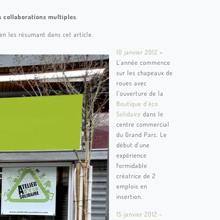
s collaborations multiples
.
 en les résumant dans cet article.
10 janvier 2012
–
L'année commence
sur les chapeaux de
roues avec
l'ouverture de la
Boutique d'éco
Solidaire
dans le
centre commercial
du Grand Parc. Le
début d'une
expérience
formidable
créatrice de 2
emplois en
insertion.
15 janvier 2012 –