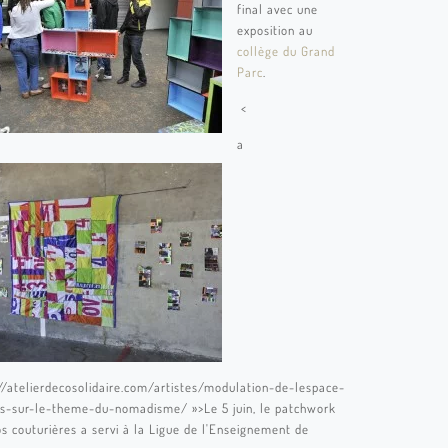
final avec une
exposition au
collège du Grand
Parc
.
<
a
//atelierdecosolidaire.com/artistes/modulation-de-lespace-
es-sur-le-theme-du-nomadisme/ »>Le 5 juin, le patchwork
os couturières a servi à la Ligue de l'Enseignement de