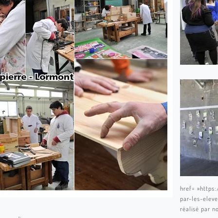
href= »https:
par-les-elev
réalisé par n