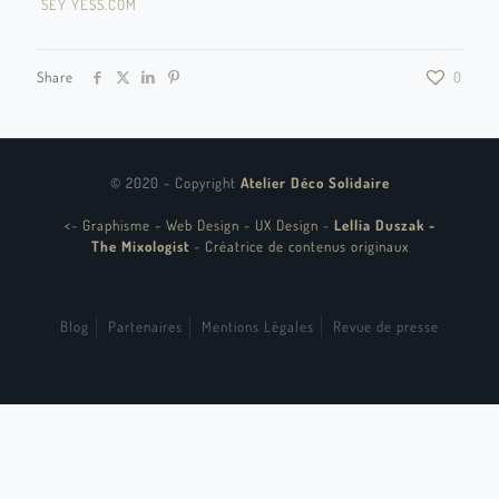
SEY YESS.COM
Share
0
© 2020 - Copyright
Atelier Déco Solidaire
<
-
Graphisme - Web Design - UX Design
-
Lellia Duszak -
The Mixologist
-
Créatrice de contenus originaux
Blog
Partenaires
Mentions Légales
Revue de presse