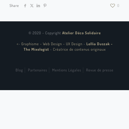
Share
0
© 2020 - Copyright
Atelier Déco Solidaire
<
-
Graphisme - Web Design - UX Design
-
Lellia Duszak -
The Mixologist
-
Créatrice de contenus originaux
Blog
Partenaires
Mentions Légales
Revue de presse