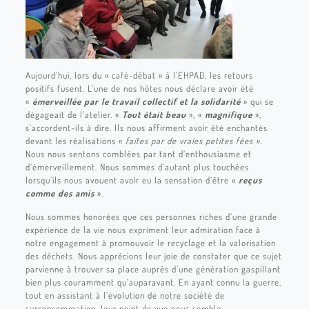
Aujourd’hui, lors du « café-débat » à l’EHPAD, les retours
positifs fusent. L’une de nos hôtes nous déclare avoir été
«
émerveillée par le travail collectif et la solidarité
» qui se
dégageait de l’atelier. «
Tout était beau
», «
magnifique
»,
s’accordent-ils à dire. Ils nous affirment avoir été enchantés
devant les réalisations «
faites par
de vraies petites fées »
.
Nous nous sentons comblées par tant d’enthousiasme et
d’émerveillement. Nous sommes d’autant plus touchées
lorsqu’ils nous avouent avoir eu la sensation d’être «
reçus
comme des amis
».
Nous sommes honorées que ces personnes riches d’une grande
expérience de la vie nous expriment leur admiration face à
notre engagement à promouvoir le recyclage et la valorisation
des déchets. Nous apprécions leur joie de constater que ce sujet
parvienne à trouver sa place auprès d’une génération gaspillant
bien plus couramment qu’auparavant. En ayant connu la guerre,
tout en assistant à l’évolution de notre société de
surconsommation, leur point de vue nous semble