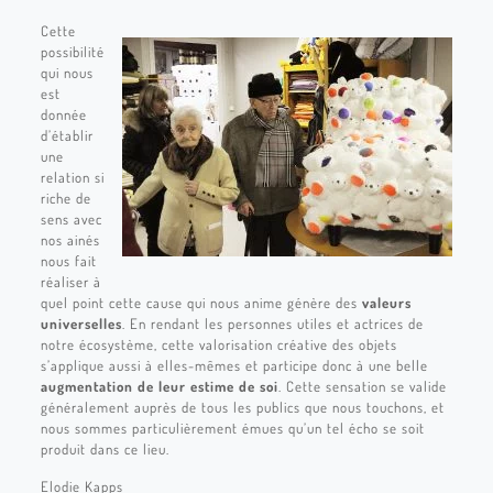
Cette
possibilité
qui nous
est
donnée
d’établir
une
relation si
riche de
sens avec
nos ainés
nous fait
réaliser à
quel point cette cause qui nous anime génère des
valeurs
universelles
. En rendant les personnes utiles et actrices de
notre écosystème, cette valorisation créative des objets
s’applique aussi à elles-mêmes et participe donc à une belle
augmentation de leur estime de soi
. Cette sensation se valide
généralement auprès de tous les publics que nous touchons, et
nous sommes particulièrement émues qu’un tel écho se soit
produit dans ce lieu.
Elodie Kapps