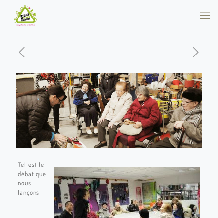
Tel est le
débat que
nous
lançons