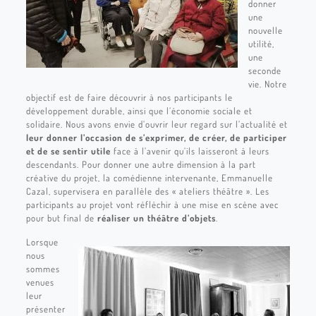
donner
une
nouvelle
utilité,
une
seconde
vie. Notre
objectif est de faire découvrir à nos participants le
développement durable, ainsi que l’économie sociale et
solidaire. Nous avons envie d’ouvrir leur regard sur l’actualité et
leur donner l’occasion de s’exprimer, de créer, de participer
et de se sentir utile
face à l’avenir qu’ils laisseront à leurs
descendants. Pour donner une autre dimension à la part
créative du projet, la comédienne intervenante, Emmanuelle
Cazal, supervisera en parallèle des « ateliers théâtre ». Les
participants au projet vont réfléchir à une mise en scène avec
pour but final de
réaliser un théâtre d’objets
.
Lorsque
nous
sommes
venues
leur
présenter