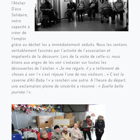
l’Atelier
D’éco
Solidaire,
notre
capacité à
créer de
l’emploi
grâce au déchet les a immédiatement séduits. Nous les sentons
véritablement fascinés par l’activité de l’association et
impatients de la découvrir. Lors de la visite de celle-ci, nous
étions aux anges de les voir s’extasier sur toutes les
découvertes de l’atelier. «
Je me régale, il y a tellement de
choses à voir !
» s’est réjouie l’une de nos visiteurs ; « C
’est la
caverne d’Ali Baba !
» a renchéri une autre. A l’heure du départ,
une exclamation pleine de sincérité a résonné : «
Quelle belle
journée !
».