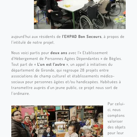
aujourd’hui aux résidents de
l’EHPAD Bon Secours
, à propos de
l’intitulé de notre projet.
Nous voici partis pour
deux ans
avec l’« Etablissement
d’Hébergement de Personnes Agées Dépendantes » de Bègles.
Tout part de «
L’un est l’autre
», un appel à initiatives du
département de Gironde, qui regroupe 28 projets entre
associations de champ culturel et établissements médico-
sociaux pour personnes âgées et/ou handicapées. Habituées à
transmettre auprès d’un jeune public, ce projet nous sort de
l’ordinaire.
Par celui-
ci, nous
comptons
valoriser
des objets
pour leur