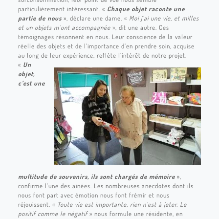
particulièrement intéressant. «
Chaque objet raconte une
partie de nous
», déclare une dame. «
Moi j’ai une vie, et milles
et un objets m’ont accompagnée
», dit une autre. Ces
témoignages résonnent en nous. Leur conscience de la valeur
réelle des objets et de l’importance d’en prendre soin, acquise
au long de leur expérience, reflète l’intérêt de notre projet.
«
Un
objet,
c’est une
multitude de souvenirs, ils sont chargés de mémoire
»,
confirme l’une des ainées. Les nombreuses anecdotes dont ils
nous font part avec émotion nous font frémir et nous
réjouissent. «
Toute vie est importante, rien n’est à jeter. Le
positif comme le négatif
» nous formule une résidente, en