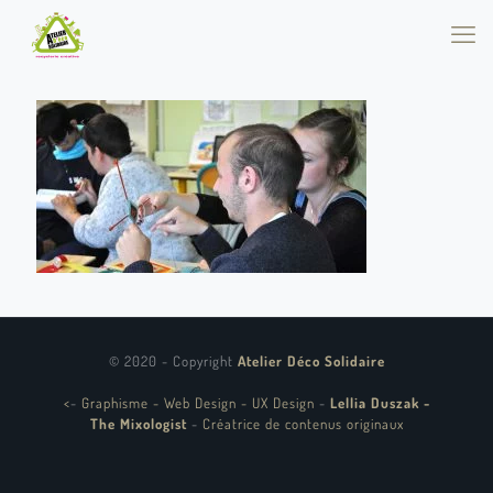
© 2020 - Copyright
Atelier Déco Solidaire
<
-
Graphisme - Web Design - UX Design
-
Lellia Duszak -
The Mixologist
-
Créatrice de contenus originaux