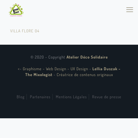
VILLA FLORE 04
© 2020 - Copyright
Atelier Déco Solidaire
<
-
Graphisme - Web Design - UX Design
-
Lellia Duszak -
The Mixologist
-
Créatrice de contenus originaux
Blog
Partenaires
Mentions Légales
Revue de presse