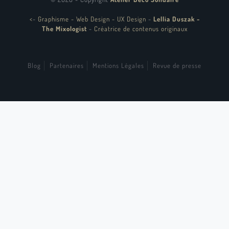
<
-
Graphisme - Web Design - UX Design
-
Lellia Duszak -
The Mixologist
-
Créatrice de contenus originaux
Blog
Partenaires
Mentions Légales
Revue de presse