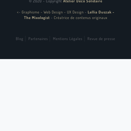
© 2020 - Copyright
Atelier Déco Solidaire
<
-
Graphisme - Web Design - UX Design
-
Lellia Duszak -
The Mixologist
-
Créatrice de contenus originaux
Blog
Partenaires
Mentions Légales
Revue de presse