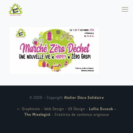
© 2020 - Copyright
Atelier Déco Solidaire
<
-
Graphisme - Web Design - UX Design
-
Lellia Duszak -
The Mixologist
-
Créatrice de contenus originaux