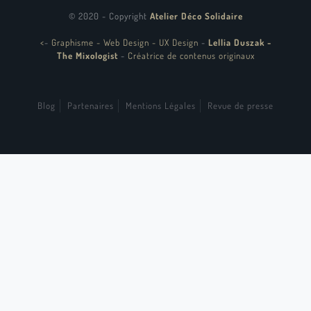
© 2020 - Copyright
Atelier Déco Solidaire
<
-
Graphisme - Web Design - UX Design
-
Lellia Duszak -
The Mixologist
-
Créatrice de contenus originaux
Blog
Partenaires
Mentions Légales
Revue de presse