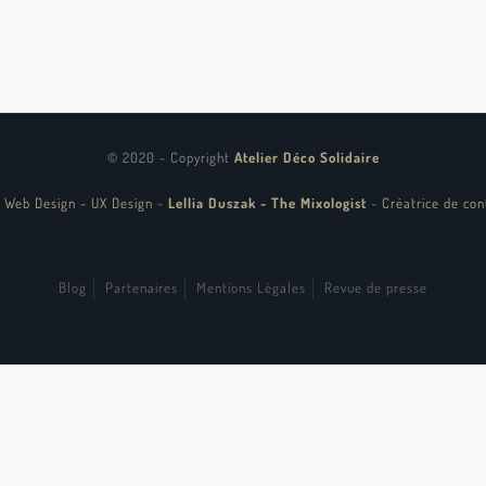
© 2020 - Copyright
Atelier Déco Solidaire
 Web Design - UX Design
-
Lellia Duszak - The Mixologist
-
Créatrice de con
Blog
Partenaires
Mentions Légales
Revue de presse