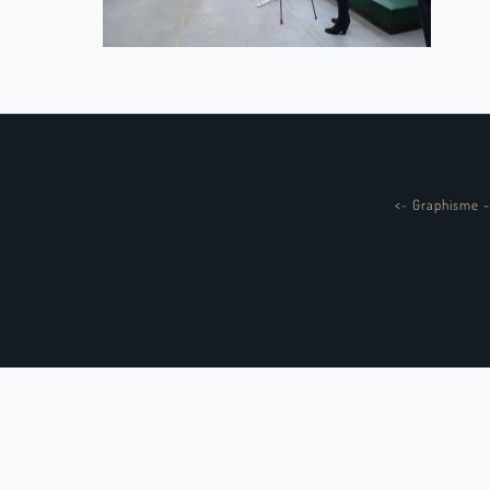
<
-
Graphisme -