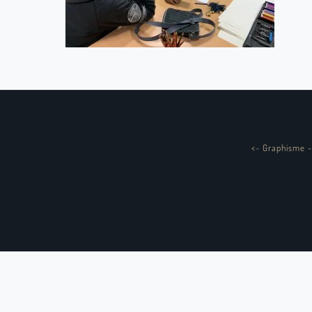
<
-
Graphisme -