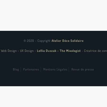
© 2020 - Copyright
Atelier Déco Solidaire
 Web Design - UX Design
-
Lellia Duszak - The Mixologist
-
Créatrice de con
Blog
Partenaires
Mentions Légales
Revue de presse