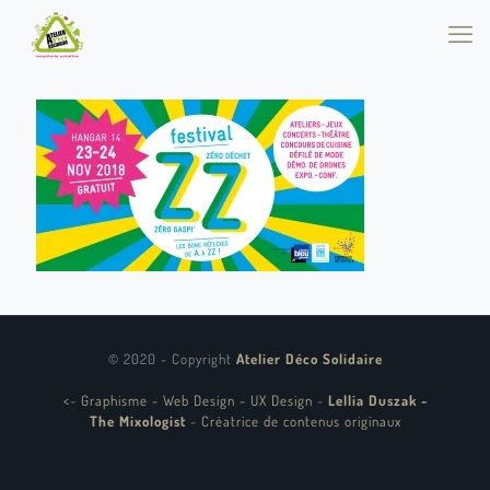
© 2020 - Copyright
Atelier Déco Solidaire
<
-
Graphisme - Web Design - UX Design
-
Lellia Duszak -
The Mixologist
-
Créatrice de contenus originaux