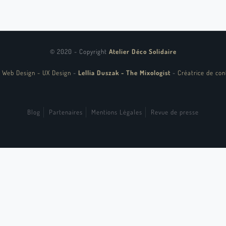
© 2020 - Copyright
Atelier Déco Solidaire
 Web Design - UX Design
-
Lellia Duszak - The Mixologist
-
Créatrice de con
Blog
Partenaires
Mentions Légales
Revue de presse