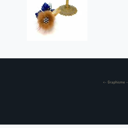
<
-
Graphisme -