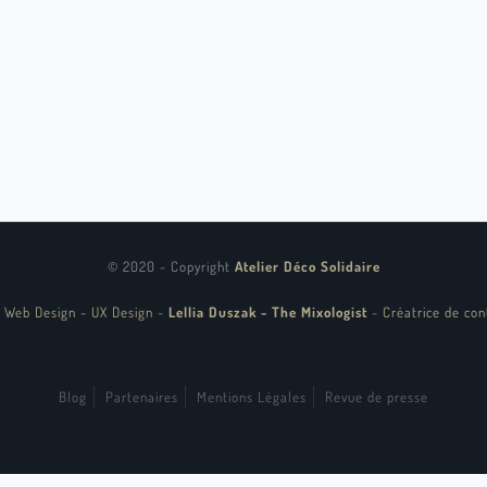
© 2020 - Copyright
Atelier Déco Solidaire
 Web Design - UX Design
-
Lellia Duszak - The Mixologist
-
Créatrice de con
Blog
Partenaires
Mentions Légales
Revue de presse