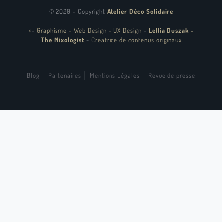
© 2020 - Copyright
Atelier Déco Solidaire
<
-
Graphisme - Web Design - UX Design
-
Lellia Duszak -
The Mixologist
-
Créatrice de contenus originaux
Blog
Partenaires
Mentions Légales
Revue de presse