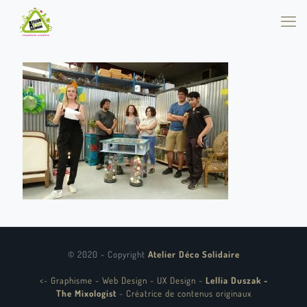
© 2020 - Copyright
Atelier Déco Solidaire
<
-
Graphisme - Web Design - UX Design
-
Lellia Duszak -
The Mixologist
-
Créatrice de contenus originaux