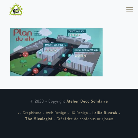
© 2020 - Copyright
Atelier Déco Solidaire
<
-
Graphisme - Web Design - UX Design
-
Lellia Duszak -
The Mixologist
-
Créatrice de contenus originaux