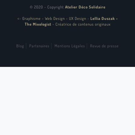
© 2020 - Copyright
Atelier Déco Solidaire
<
-
Graphisme - Web Design - UX Design
-
Lellia Duszak -
The Mixologist
-
Créatrice de contenus originaux
Blog
Partenaires
Mentions Légales
Revue de presse