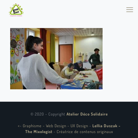
© 2020 - Copyright
Atelier Déco Solidaire
<
-
Graphisme - Web Design - UX Design
-
Lellia Duszak -
The Mixologist
-
Créatrice de contenus originaux