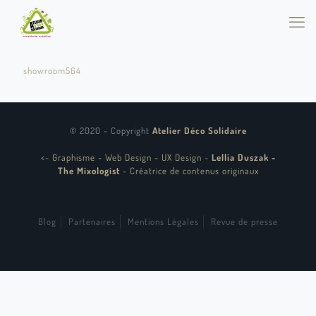
showroom564
© 2020 - Copyright
Atelier Déco Solidaire
<
-
Graphisme - Web Design - UX Design
-
Lellia Duszak -
The Mixologist
-
Créatrice de contenus originaux
Blog
Partenaires
Mentions Légales
Revue de presse