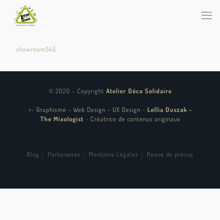
showroom545
© 2020 - Copyright
Atelier Déco Solidaire
<
-
Graphisme - Web Design - UX Design
-
Lellia Duszak -
The Mixologist
-
Créatrice de contenus originaux
Blog
Partenaires
Mentions Légales
Revue de presse