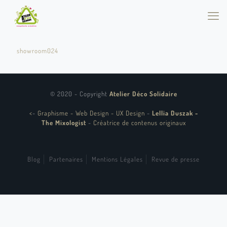
showroom024
© 2020 - Copyright
Atelier Déco Solidaire
<
-
Graphisme - Web Design - UX Design
-
Lellia Duszak -
The Mixologist
-
Créatrice de contenus originaux
Blog
Partenaires
Mentions Légales
Revue de presse