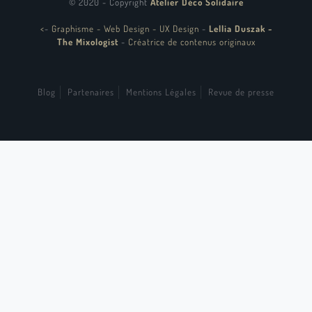
© 2020 - Copyright
Atelier Déco Solidaire
<
-
Graphisme - Web Design - UX Design
-
Lellia Duszak -
The Mixologist
-
Créatrice de contenus originaux
Blog
Partenaires
Mentions Légales
Revue de presse