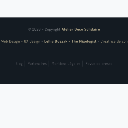
© 2020 - Copyright
Atelier Déco Solidaire
 Web Design - UX Design
-
Lellia Duszak - The Mixologist
-
Créatrice de con
Blog
Partenaires
Mentions Légales
Revue de presse