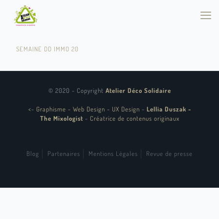
SEMAINE DD IMMO 20
© 2020 - Copyright
Atelier Déco Solidaire
<
-
Graphisme - Web Design - UX Design
-
Lellia Duszak -
The Mixologist
-
Créatrice de contenus originaux
Blog
Partenaires
Mentions Légales
Revue de presse