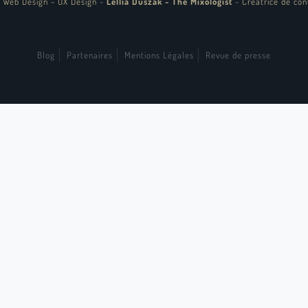
 Web Design - UX Design
-
Lellia Duszak - The Mixologist
-
Créatrice de con
Blog
Partenaires
Mentions Légales
Revue de presse