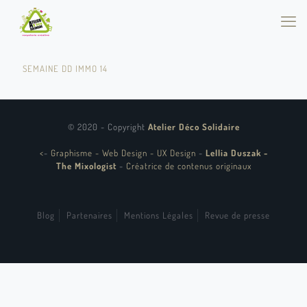
SEMAINE DD IMMO 14
© 2020 - Copyright
Atelier Déco Solidaire
<
-
Graphisme - Web Design - UX Design
-
Lellia Duszak -
The Mixologist
-
Créatrice de contenus originaux
Blog
Partenaires
Mentions Légales
Revue de presse