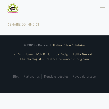
SEMAINE DD IMMO 03
© 2020 - Copyright
Atelier Déco Solidaire
<
-
Graphisme - Web Design - UX Design
-
Lellia Duszak -
The Mixologist
-
Créatrice de contenus originaux
Blog
Partenaires
Mentions Légales
Revue de presse