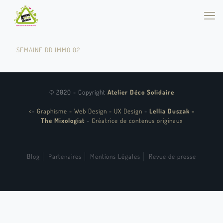
SEMAINE DD IMMO 02
© 2020 - Copyright
Atelier Déco Solidaire
<
-
Graphisme - Web Design - UX Design
-
Lellia Duszak -
The Mixologist
-
Créatrice de contenus originaux
Blog
Partenaires
Mentions Légales
Revue de presse