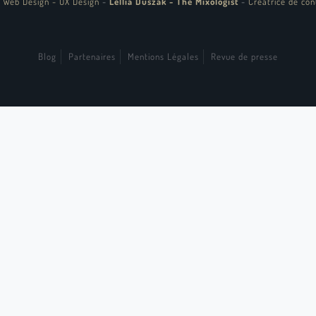
 Web Design - UX Design
-
Lellia Duszak - The Mixologist
-
Créatrice de con
Blog
Partenaires
Mentions Légales
Revue de presse