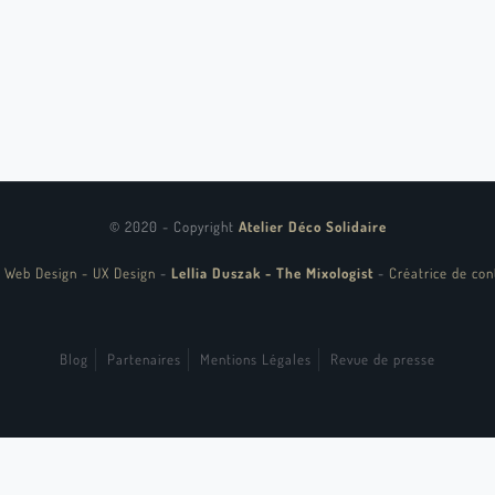
© 2020 - Copyright
Atelier Déco Solidaire
 Web Design - UX Design
-
Lellia Duszak - The Mixologist
-
Créatrice de con
Blog
Partenaires
Mentions Légales
Revue de presse