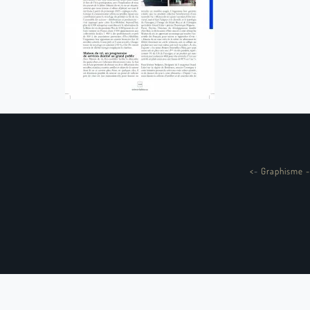
<
-
Graphisme -