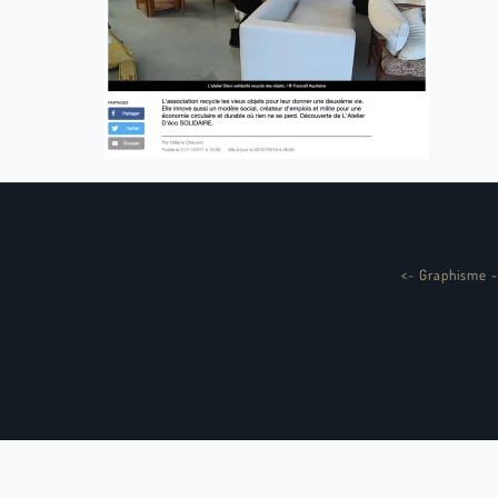
<
-
Graphisme -