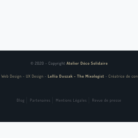
© 2020 - Copyright
Atelier Déco Solidaire
 Web Design - UX Design
-
Lellia Duszak - The Mixologist
-
Créatrice de con
Blog
Partenaires
Mentions Légales
Revue de presse