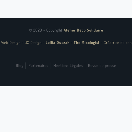
© 2020 - Copyright
Atelier Déco Solidaire
 Web Design - UX Design
-
Lellia Duszak - The Mixologist
-
Créatrice de con
Blog
Partenaires
Mentions Légales
Revue de presse