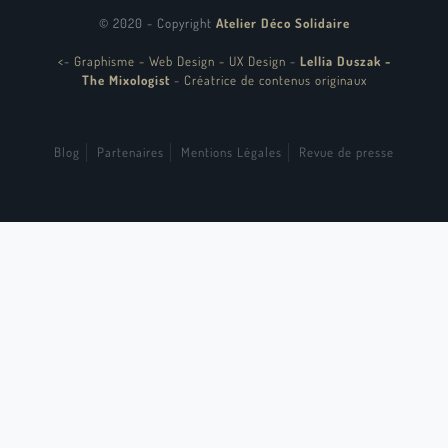
© 2020 - Copyright
Atelier Déco Solidaire
<
-
Graphisme - Web Design - UX Design
-
Lellia Duszak -
The Mixologist
-
Créatrice de contenus originaux
Blog
Partenaires
Mentions Légales
Revue de presse