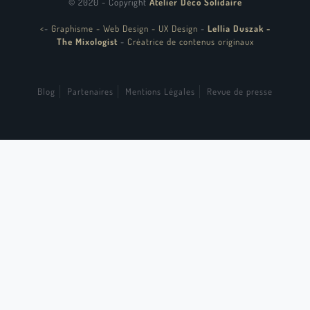
© 2020 - Copyright
Atelier Déco Solidaire
<
-
Graphisme - Web Design - UX Design
-
Lellia Duszak -
The Mixologist
-
Créatrice de contenus originaux
Blog
Partenaires
Mentions Légales
Revue de presse