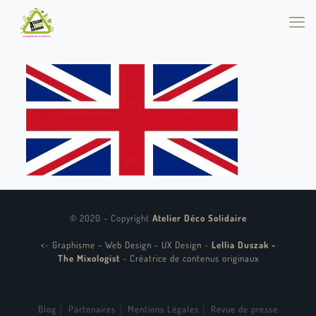
© 2020 - Copyright
Atelier Déco Solidaire
<
-
Graphisme - Web Design - UX Design
-
Lellia Duszak -
The Mixologist
-
Créatrice de contenus originaux
Blog
Partenaires
Mentions Légales
Revue de presse