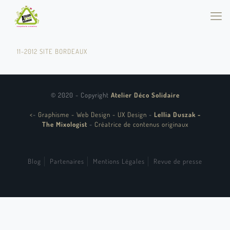
11-2012 SITE BORDEAUX
© 2020 - Copyright
Atelier Déco Solidaire
<
-
Graphisme - Web Design - UX Design
-
Lellia Duszak -
The Mixologist
-
Créatrice de contenus originaux
Blog
Partenaires
Mentions Légales
Revue de presse