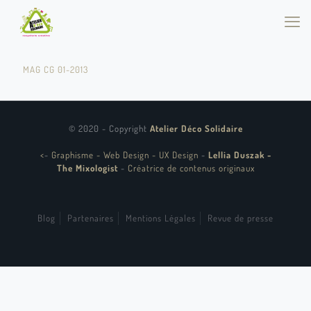
MAG CG 01-2013
© 2020 - Copyright
Atelier Déco Solidaire
<
-
Graphisme - Web Design - UX Design
-
Lellia Duszak -
The Mixologist
-
Créatrice de contenus originaux
Blog
Partenaires
Mentions Légales
Revue de presse