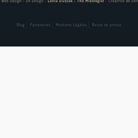
 Web Design - UX Design
-
Lellia Duszak - The Mixologist
-
Créatrice de con
Blog
Partenaires
Mentions Légales
Revue de presse