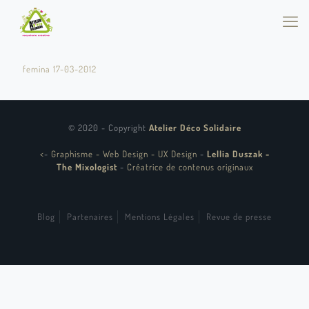
femina 17-03-2012
© 2020 - Copyright
Atelier Déco Solidaire
<
-
Graphisme - Web Design - UX Design
-
Lellia Duszak -
The Mixologist
-
Créatrice de contenus originaux
Blog
Partenaires
Mentions Légales
Revue de presse