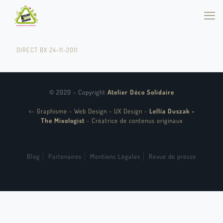
DIRECT BX 24-11-2011
© 2020 - Copyright
Atelier Déco Solidaire
<
-
Graphisme - Web Design - UX Design
-
Lellia Duszak -
The Mixologist
-
Créatrice de contenus originaux
Blog
Partenaires
Mentions Légales
Revue de presse